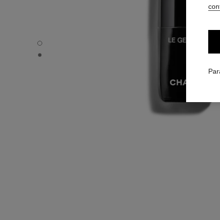
conf
LE GEL COAT - Vue par défaut
LE GEL COAT - Vue alternative 1
Par