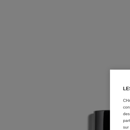
LE
CHA
con
des
par
sur