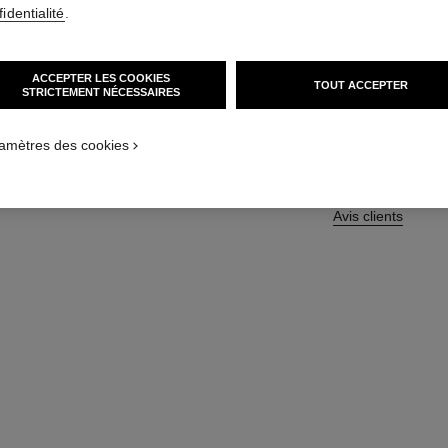
identialité
.
En savoir plus
Réf. 158368
ACCEPTER LES COOKIES
TOUT ACCEPTER
40 CHF
STRICTEMENT NÉCESSAIRES
amètres des cookies
Avis clients