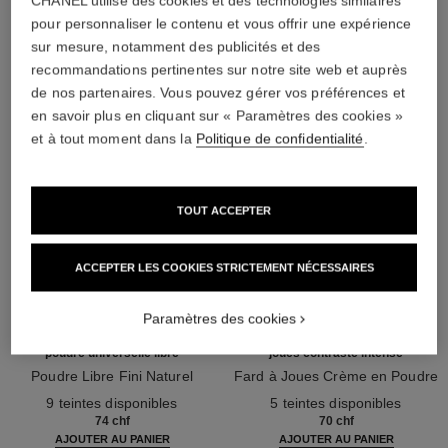
CHANEL utilise des cookies et des technologies similaires
L'ACCORD PARFAIT
pour personnaliser le contenu et vous offrir une expérience
sur mesure, notamment des publicités et des
recommandations pertinentes sur notre site web et auprès
de nos partenaires. Vous pouvez gérer vos préférences et
en savoir plus en cliquant sur « Paramètres des cookies »
et à tout moment dans la
Politique de confidentialité
.
TOUT ACCEPTER
ACCEPTER LES COOKIES STRICTEMENT NÉCESSAIRES
Paramètres des cookies
poudre universelle libre
joues contraste intense
Poudre Libre Fini Naturel
Fard à Joues Crème en Poudre
Réf. 132210
Réf. 168242
9 teintes disponibles
5 teintes disponibles
74 chf
70 chf
AJOUTER AU PANIER
AJOUTER AU PANIER