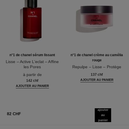
n°1 de chanel sérum lissant
n°1 de chanel crème au camélia
rouge
Lisse – Active L’eclat – Affine
les Pores
Repulpe – Lisse – Protège
Réf. 140895
Réf. 140050
à partir de
137 chf
AJOUTER AU PANIER
142 chf
AJOUTER AU PANIER
ajouter
82 CHF
au
panier