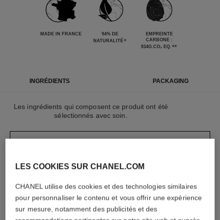
MADE IN FRANCE
94% DE
EMPREINTE
*
CARBONE :
NATURALITÉ
**
934G.CO₂ EQ.
INGRÉDIENTS
PACKAGING
Les ingrédients qui composent ce produit ont été
sélectionnés avec soin.
EN SAVOIR PLUS
LES COOKIES SUR CHANEL.COM
Les éléments qui composent ce packaging ont été
CHANEL utilise des cookies et des technologies similaires
conçu avec soin.
pour personnaliser le contenu et vous offrir une expérience
sur mesure, notamment des publicités et des
EN SAVOIR PLUS