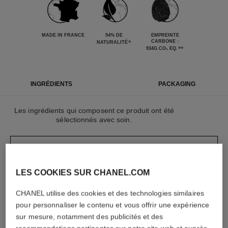
MADE IN FRANCE
94% DE
EMPREINTE
*
CARBONE :
NATURALITÉ
**
934G.CO₂ EQ.
INGRÉDIENTS
PACKAGING
Les ingrédients qui composent ce produit ont été
sélectionnés avec soin.
EN SAVOIR PLUS
LES COOKIES SUR CHANEL.COM
Les éléments qui composent ce packaging ont été
CHANEL utilise des cookies et des technologies similaires
conçu avec soin.
pour personnaliser le contenu et vous offrir une expérience
sur mesure, notamment des publicités et des
EN SAVOIR PLUS