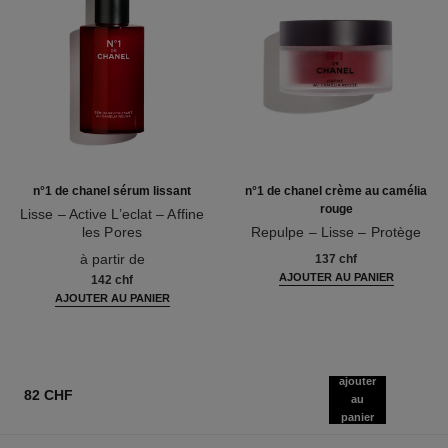
n°1 de chanel sérum lissant
n°1 de chanel crème au camélia
rouge
Lisse – Active L’eclat – Affine
les Pores
Repulpe – Lisse – Protège
Réf. 140895
Réf. 140050
à partir de
137 chf
AJOUTER AU PANIER
142 chf
AJOUTER AU PANIER
ajouter
82 CHF
au
panier