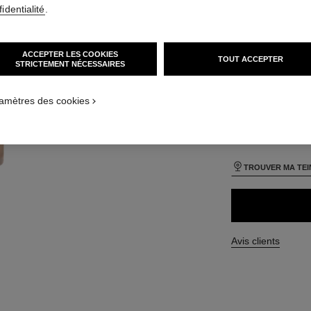
identialité
.
TAILLE
 défaut
30 ml
rnative 1
ACCEPTER LES COOKIES
TOUT ACCEPTER
STRICTEMENT NÉCESSAIRES
ique texture
ct.packShot.APPLICATION_VISUAL_1
27 TEINTES DISPO
ct.packShot.APPLICATION_VISUAL_2
amètres des cookies
BR12
TROUVER MA TEI
Avis clients