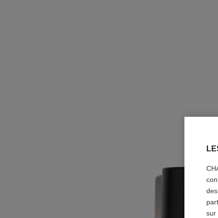
LE
CHA
con
des
par
sur