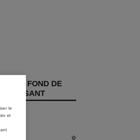
CHANEL FOND DE
EVITALISANT
ser le
e – Protège
tés et
uant