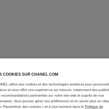
N°1 DE 
TEINT R
S COOKIES SUR CHANEL.COM
NEL utilise des cookies et des technologies similaires pour personnali
Illumine – Hydrat
tenu et vous offrir une expérience sur mesure, notamment des publici
En savoir plus
 recommandations pertinentes sur notre site web et auprès de nos
Réf. 145763
tenaires. Vous pouvez gérer vos préférences et en savoir plus en cliq
 « Paramètres des cookies » et à tout moment dans la
Politique de
82 CHF