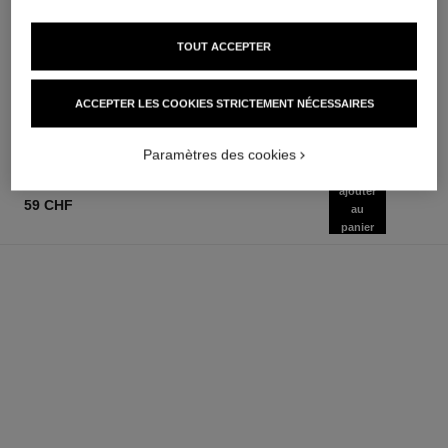
le masque
gabrielle chanel
Masque Exfoliant au Camélia
Essence Eau de Parfum
TOUT ACCEPTER
Réf. 133230
Vaporisateur
83 chf
Réf. 120630
à partir de
AJOUTER AU PANIER
ACCEPTER LES COOKIES STRICTEMENT NÉCESSAIRES
112 chf
AJOUTER AU PANIER
Paramètres des cookies
ajouter
59 CHF
au
panier