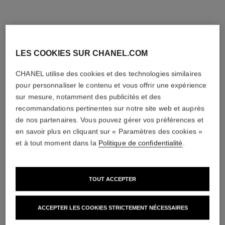
LES COOKIES SUR CHANEL.COM
CHANEL utilise des cookies et des technologies similaires
pour personnaliser le contenu et vous offrir une expérience
sur mesure, notamment des publicités et des
recommandations pertinentes sur notre site web et auprès
rouge allure velvet
coco mademoiselle and rouge
de nos partenaires. Vous pouvez gérer vos préférences et
coco flash coffret les essentiels
Écrin de 2 Rouges Velours
en savoir plus en cliquant sur « Paramètres des cookies »
coco
Lumineux – Édition Limitée
Réf. 101126
Eau de Parfum Intense 50 Ml
et à tout moment dans la
Politique de confidentialité
.
140 chf
et Rouge Coco Flash 91
Réf. 100810
Bohème
213 chf
AJOUTER AU PANIER
TOUT ACCEPTER
AJOUTER AU PANIER
édition limitée
ACCEPTER LES COOKIES STRICTEMENT NÉCESSAIRES