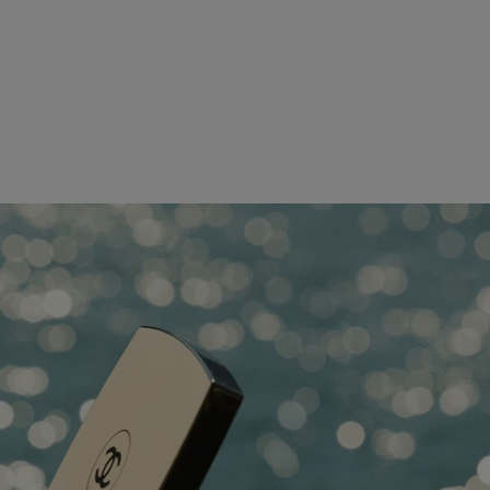
ROUGE À LÈVRES SATINÉ
Réf. 171514
2 - ROUGE CROISIÈRE
189 CHF
ESSAYER
AJOUTER AU PANIER