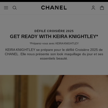
iver le mode contraste élevé
panier
menu principal de navigation
- navigation principale
rechercher
mon compt
DÉFILÉ CROISIÈRE 2025
GET READY WITH KEIRA KNIGHTLEY*
*Préparez-vous avec KEIRA KNIGHTLEY
KEIRA KNIGHTLEY se prépare pour le défilé Croisière 2025 de
CHANEL. Elle nous présente son look maquillage du jour et ses
essentiels beauté.