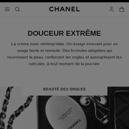
iver le mode contraste élevé
panier
menu principal de navigation
- navigation principale
rechercher
mon compt
DOUCEUR EXTRÊME
La crème main réinterprétée. Un design innovant pour un
usage facile et nomade. Des formules adaptées qui
nourrissent la peau, renforcent les ongles et assouplissent les
cuticules, à tout moment de la journée.
BEAUTÉ DES ONGLES