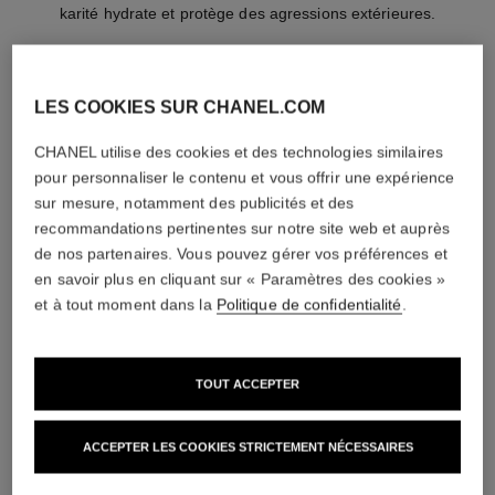
karité hydrate et protège des agressions extérieures.
LE LIFT LA CRÈME MAIN
LES COOKIES SUR CHANEL.COM
Sa formule réparatrice au pouvoir éclaircissant est
issue de la gamme anti-âge du même nom pour une
CHANEL utilise des cookies et des technologies similaires
peau plus douce, plus ferme et plus uniforme.
pour personnaliser le contenu et vous offrir une expérience
sur mesure, notamment des publicités et des
recommandations pertinentes sur notre site web et auprès
de nos partenaires. Vous pouvez gérer vos préférences et
produits
en savoir plus en cliquant sur « Paramètres des cookies »
et à tout moment dans la
Politique de confidentialité
.
TOUT ACCEPTER
ACCEPTER LES COOKIES STRICTEMENT NÉCESSAIRES