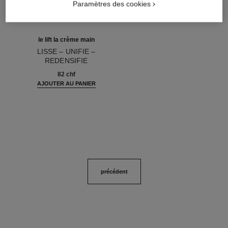
Paramètres des cookies
le lift la crème main
LISSE – UNIFIE –
REDENSIFIE
Réf. 141640
82 chf
AJOUTER AU PANIER
précédent