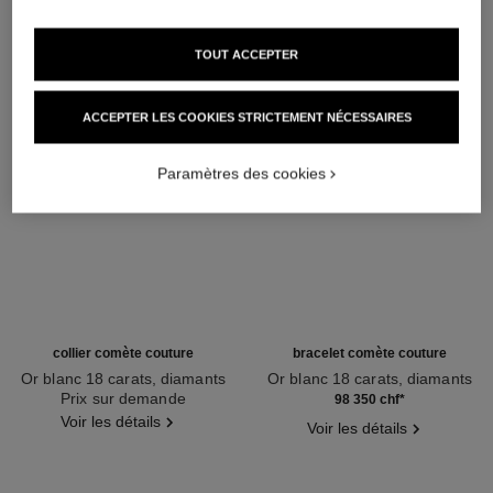
TOUT ACCEPTER
ACCEPTER LES COOKIES STRICTEMENT NÉCESSAIRES
Paramètres des cookies
collier comète couture
bracelet comète couture
Or blanc 18 carats, diamants
Or blanc 18 carats, diamants
Réf. J64805
Prix sur demande
Réf. J64819
98 350 chf
*
Voir les détails
Voir les détails