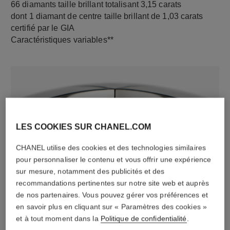
66 diamants taille brillant totalisant 3,15 carats
dont 1 diamant de centre taille brillant de 1,03 carats
certifié par le GIA
Caractéristiques variables**
LES COOKIES SUR CHANEL.COM
CHANEL utilise des cookies et des technologies similaires
pour personnaliser le contenu et vous offrir une expérience
matériau
sur mesure, notamment des publicités et des
Or blanc 18 carats
recommandations pertinentes sur notre site web et auprès
de nos partenaires. Vous pouvez gérer vos préférences et
en savoir plus en cliquant sur « Paramètres des cookies »
et à tout moment dans la
Politique de confidentialité
.
DÉCOUVREZ AUSSI