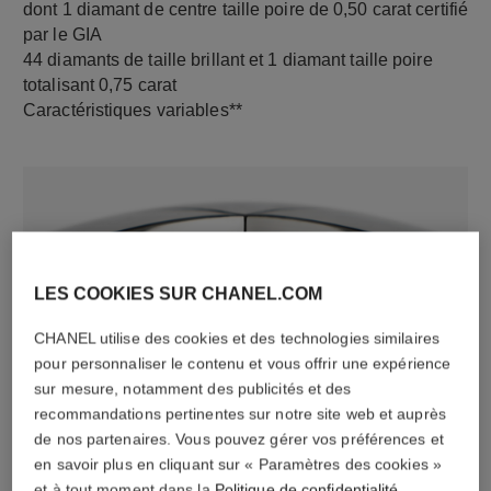
dont 1 diamant de centre taille poire de 0,50 carat certifié
par le GIA
44 diamants de taille brillant et 1 diamant taille poire
totalisant 0,75 carat
Caractéristiques variables**
LES COOKIES SUR CHANEL.COM
CHANEL utilise des cookies et des technologies similaires
pour personnaliser le contenu et vous offrir une expérience
matériau
sur mesure, notamment des publicités et des
recommandations pertinentes sur notre site web et auprès
Or blanc 18 carats
de nos partenaires. Vous pouvez gérer vos préférences et
en savoir plus en cliquant sur « Paramètres des cookies »
et à tout moment dans la
Politique de confidentialité
.