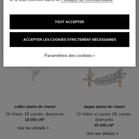
DÉCOUVREZ AUSSI
TOUT ACCEPTER
ACCEPTER LES COOKIES STRICTEMENT NÉCESSAIRES
Paramètres des cookies
collier plume de chanel
bague plume de chanel
Or blanc 18 carats, diamants
Or blanc et jaune 18 carats,
Réf. J10815
diamants
18 050 chf
*
Réf. J11935
45 200 chf
*
Voir les détails
Voir les détails