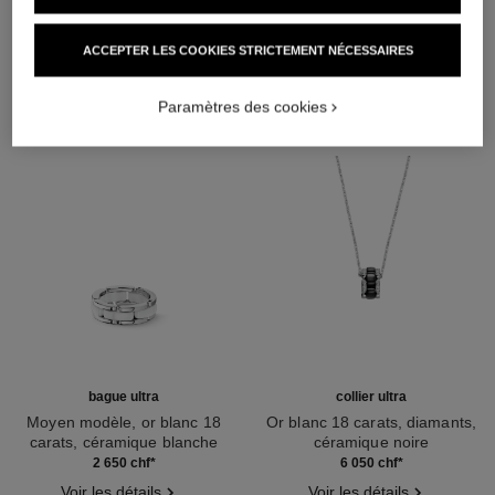
DÉCOUVREZ AUSSI
ACCEPTER LES COOKIES STRICTEMENT NÉCESSAIRES
Paramètres des cookies
bague ultra
collier ultra
Moyen modèle, or blanc 18
Or blanc 18 carats, diamants,
carats, céramique blanche
céramique noire
Réf. J2642
Réf. J3173
2 650 chf
*
6 050 chf
*
Voir les détails
Voir les détails