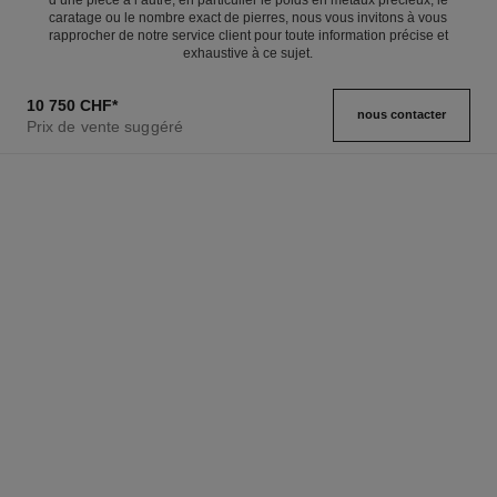
d’une pièce à l’autre, en particulier le poids en métaux précieux, le
caratage ou le nombre exact de pierres, nous vous invitons à vous
rapprocher de notre service client pour toute information précise et
exhaustive à ce sujet.
10 750 CHF
*
nous contacter
Prix de vente suggéré