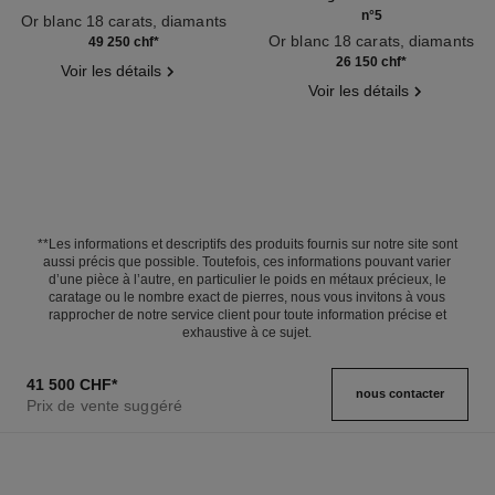
n°5
Or blanc 18 carats, diamants
Réf. J11998
Or blanc 18 carats, diamants
49 250 chf
*
Réf. J13665
26 150 chf
*
Voir les détails
Voir les détails
**Les informations et descriptifs des produits fournis sur notre site sont
aussi précis que possible. Toutefois, ces informations pouvant varier
d’une pièce à l’autre, en particulier le poids en métaux précieux, le
caratage ou le nombre exact de pierres, nous vous invitons à vous
rapprocher de notre service client pour toute information précise et
exhaustive à ce sujet.
41 500 CHF
*
nous contacter
Prix de vente suggéré