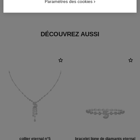
matériau
Paramètres des cookies
Or blanc 18 carats
DÉCOUVREZ AUSSI
collier eternal n°5
bracelet ligne de diamants eternal