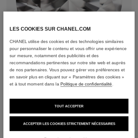
LES COOKIES SUR CHANEL.COM
diamants
50 diamants taille brillant totalisant 1,67 carats
CHANEL utilise des cookies et des technologies similaires
dont 1 diamant de centre taille brillant de 0,30 carat
pour personnaliser le contenu et vous offrir une expérience
certifié par le GIA
sur mesure, notamment des publicités et des
Caractéristiques variables**
recommandations pertinentes sur notre site web et auprès
de nos partenaires. Vous pouvez gérer vos préférences et
en savoir plus en cliquant sur « Paramètres des cookies »
et à tout moment dans la
Politique de confidentialité
.
TOUT ACCEPTER
ACCEPTER LES COOKIES STRICTEMENT NÉCESSAIRES