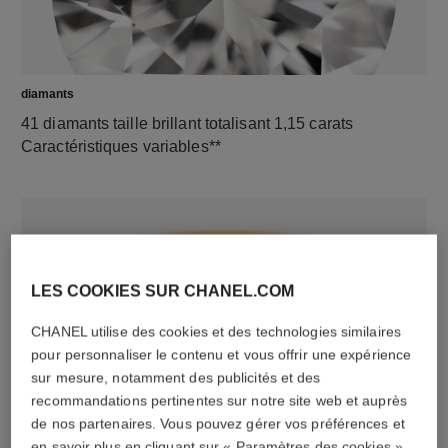
diamants
41 diamants taille brillant totalisant 1,15 carats
Caractéristiques variables**
LES COOKIES SUR CHANEL.COM
CHANEL utilise des cookies et des technologies similaires
pour personnaliser le contenu et vous offrir une expérience
sur mesure, notamment des publicités et des
matériau
recommandations pertinentes sur notre site web et auprès
de nos partenaires. Vous pouvez gérer vos préférences et
Or jaune 18 carats
en savoir plus en cliquant sur « Paramètres des cookies »