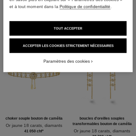
et à tout moment dans la
Politique de confidentialité
.
DÉCOUVREZ AUSSI
TOUT ACCEPTER
ACCEPTER LES COOKIES STRICTEMENT NÉCESSAIRES
Paramètres des cookies
choker souple bouton de camélia
boucles d'oreilles souples
transformables bouton de camélia
Or jaune 18 carats, diamants
Réf. J12778
Or jaune 18 carats, diamants
41 050 chf
*