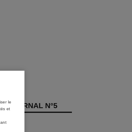
ser le
T ETERNAL N°5
tés et
s, diamants
uant