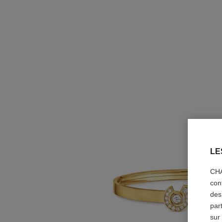
LE
CHA
con
des
par
sur