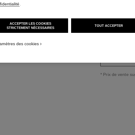
identialité
.
Réf. J13369
le standard
9 900 CHF
*
ACCEPTER LES COOKIES
TOUT ACCEPTER
variante
(3)
STRICTEMENT NÉCESSAIRES
amètres des cookies
↩
* Prix de vente s