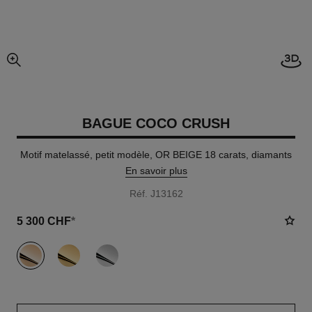
Visi
agrandissement
BAGUE COCO CRUSH
Motif matelassé, petit modèle, OR BEIGE 18 carats, diamants
En savoir plus
Réf. J13162
5 300 CHF
*
variante
(3)