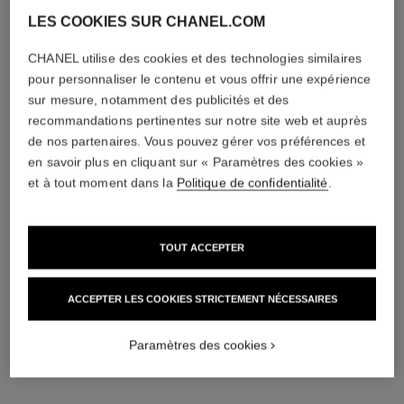
LES COOKIES SUR CHANEL.COM
CHANEL utilise des cookies et des technologies similaires
pour personnaliser le contenu et vous offrir une expérience
sur mesure, notamment des publicités et des
recommandations pertinentes sur notre site web et auprès
de nos partenaires. Vous pouvez gérer vos préférences et
en savoir plus en cliquant sur « Paramètres des cookies »
et à tout moment dans la
Politique de confidentialité
.
TOUT ACCEPTER
bague coco crush
bague coco crush
Motif matelassé, petit modèle,
Motif matelassé, mini modèle,
ACCEPTER LES COOKIES STRICTEMENT NÉCESSAIRES
OR BEIGE 18 carats
OR BEIGE 18 carats, diamants
Réf. J10817
Réf. J11786
2 800 chf
*
4 200 chf
*
Paramètres des cookies
Voir les détails
Voir les détails