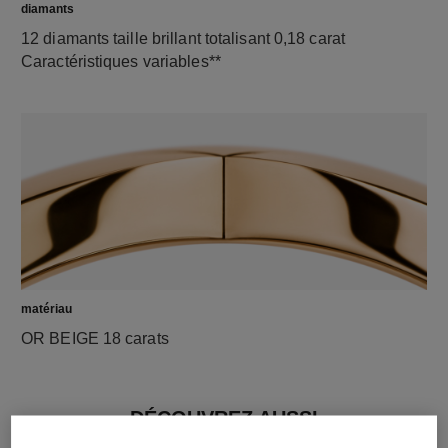
diamants
12 diamants taille brillant totalisant 0,18 carat
Caractéristiques variables**
matériau
OR BEIGE 18 carats
DÉCOUVREZ AUSSI