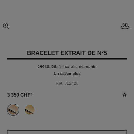
Visi
agrandissement
BRACELET EXTRAIT DE N°5
OR BEIGE 18 carats, diamants
En savoir plus
Réf. J12428
3 350 CHF
*
variante
(2)