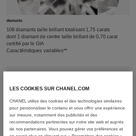
diamants
108 diamants taille brillant totalisant 1,75 carats
dont 1 diamant de centre taille brillant de 0,70 carat
certifié par le GIA
Caractéristiques variables**
LES COOKIES SUR CHANEL.COM
CHANEL utilise des cookies et des technologies similaires
pour personnaliser le contenu et vous offrir une expérience
sur mesure, notamment des publicités et des
recommandations pertinentes sur notre site web et auprès
matériau
de nos partenaires. Vous pouvez gérer vos préférences et
Or blanc 18 carats
en savoir plus en cliquant sur « Paramètres des cookies »