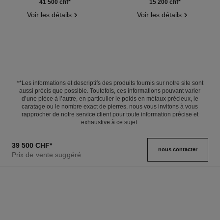
Réf. J13524
Réf. J12405
41 500 chf
*
15 200 chf
*
Voir les détails
Voir les détails
**Les informations et descriptifs des produits fournis sur notre site sont
aussi précis que possible. Toutefois, ces informations pouvant varier
d’une pièce à l’autre, en particulier le poids en métaux précieux, le
caratage ou le nombre exact de pierres, nous vous invitons à vous
rapprocher de notre service client pour toute information précise et
exhaustive à ce sujet.
39 500 CHF
*
nous contacter
Prix de vente suggéré