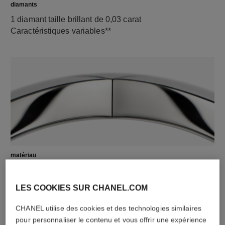
diamants
1 diamant taille brillant de 0,03 carat
Caractéristiques variables**
matériau
Or blanc 18 carats
LES COOKIES SUR CHANEL.COM
CHANEL utilise des cookies et des technologies similaires
DÉCOUVREZ AUSSI
pour personnaliser le contenu et vous offrir une expérience