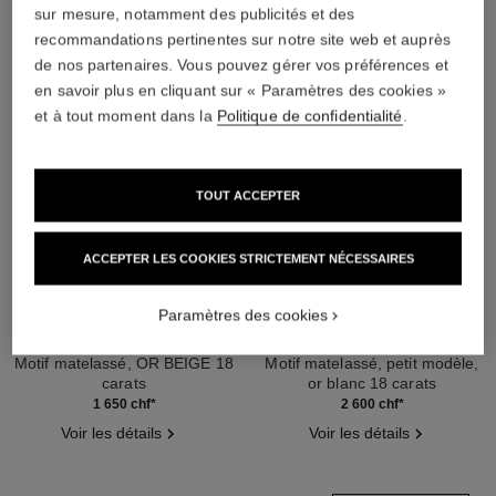
sur mesure, notamment des publicités et des
recommandations pertinentes sur notre site web et auprès
de nos partenaires. Vous pouvez gérer vos préférences et
en savoir plus en cliquant sur « Paramètres des cookies »
et à tout moment dans la
Politique de confidentialité
.
TOUT ACCEPTER
ACCEPTER LES COOKIES STRICTEMENT NÉCESSAIRES
Paramètres des cookies
bracelet coco
collier coco crush
Motif matelassé, OR BEIGE 18
Motif matelassé, petit modèle,
carats
or blanc 18 carats
Réf. J12303
Réf. J12307
1 650 chf
*
2 600 chf
*
Voir les détails
Voir les détails