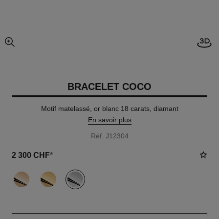
Visi
agrandissement
BRACELET COCO
Motif matelassé, or blanc 18 carats, diamant
En savoir plus
Réf. J12304
2 300 CHF
*
variante
(3)