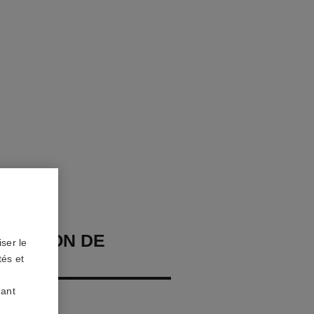
 BOUTON DE
ser le
tés et
uant
s, diamants