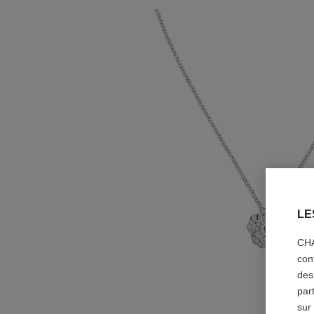
LE
CHA
con
des
par
sur