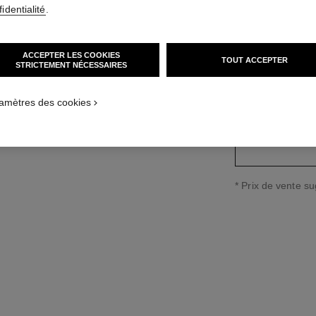
identialité
.
Réf. J12071
n taille standard
7 850 CHF
*
ACCEPTER LES COOKIES
TOUT ACCEPTER
STRICTEMENT NÉCESSAIRES
variante
(2)
amètres des cookies
↩
* Prix de vente s