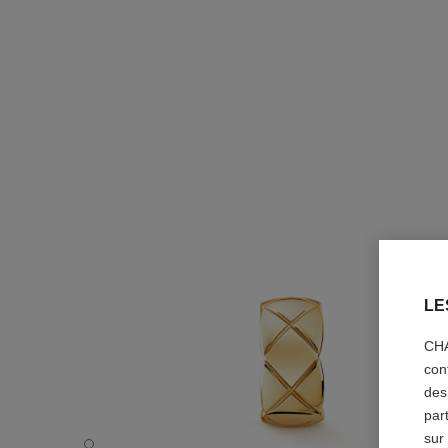
LE
CHA
con
des
par
sur
Boucles d’oreilles Coco Crush - Vue par défaut - voir la ve