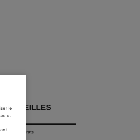
 D’OREILLES
ser le
RUSH
tés et
uant
r jaune 18 carats