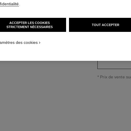
identialité
.
Réf. J11134
3 700 CHF
*
ACCEPTER LES COOKIES
TOUT ACCEPTER
STRICTEMENT NÉCESSAIRES
variante
(3)
amètres des cookies
↩
* Prix de vente s