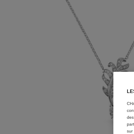
LE
CHA
con
des
par
sur