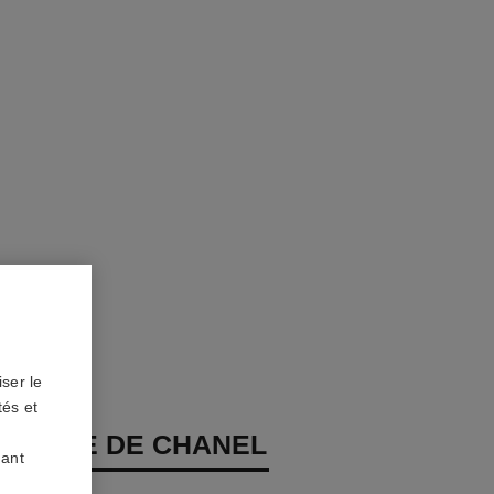
ser le
tés et
 PLUME DE CHANEL
uant