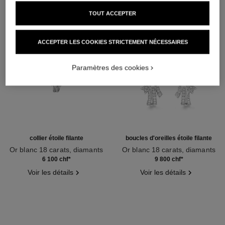
TOUT ACCEPTER
ACCEPTER LES COOKIES STRICTEMENT NÉCESSAIRES
Paramètres des cookies
collier étoile filante
boucles d'oreilles étoile filante
Or blanc 18 carats, diamants
Or blanc 18 carats, diamants
Réf. J10813
Réf. J10814
6 100 chf
*
9 800 chf
*
Voir les détails
Voir les détails