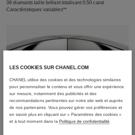
39 diamants taille brillant totalisant 0,50 carat
Caractéristiques variables**
LES COOKIES SUR CHANEL.COM
CHANEL utilise des cookies et des technologies similaires
matériau
pour personnaliser le contenu et vous offrir une expérience
Or blanc 18 carats
sur mesure, notamment des publicités et des
recommandations pertinentes sur notre site web et auprès
de nos partenaires. Vous pouvez gérer vos préférences et
en savoir plus en cliquant sur « Paramètres des cookies »
DÉCOUVREZ AUSSI
et à tout moment dans la
Politique de confidentialité
.