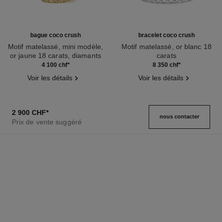
bague coco crush
bracelet coco crush
Motif matelassé, mini modèle,
Motif matelassé, or blanc 18
or jaune 18 carats, diamants
carats
Réf. J11872
Réf. J13211
4 100 chf
*
8 350 chf
*
Voir les détails
Voir les détails
2 900 CHF
*
nous contacter
Prix de vente suggéré