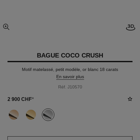
Visi
agrandissement
BAGUE COCO CRUSH
Motif matelassé, petit modèle, or blanc 18 carats
En savoir plus
Réf. J10570
2 900 CHF
*
variante
(3)