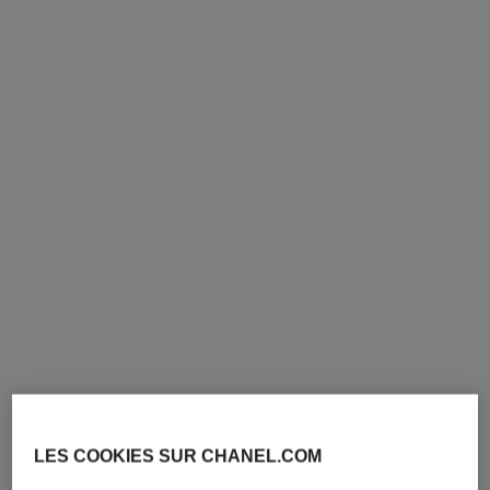
collier coco crush
bague coco crush
Motif matelassé, petit
Motif matelassé, petit
modèle, OR BEIGE 18 carats
modèle, OR BEIGE 18
Réf. J12306
Réf. J13162
carats, diamants
2 500 chf
*
5 300 chf
*
Voir les détails
Voir les détails
nouveauté
nouveauté
LES COOKIES SUR CHANEL.COM