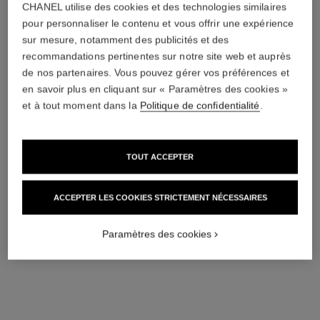
CHANEL utilise des cookies et des technologies similaires
choker souple coco crush
boucles d'oreilles souples
pour personnaliser le contenu et vous offrir une expérience
transformables coco crush
Motif matelassé, or blanc 18
sur mesure, notamment des publicités et des
carats, diamants
Motif matelassé, or blanc 18
recommandations pertinentes sur notre site web et auprès
Réf. J13704
carats, diamants
55 050 chf
*
de nos partenaires. Vous pouvez gérer vos préférences et
Réf. J13714
29 700 chf
*
en savoir plus en cliquant sur « Paramètres des cookies »
Voir les détails
Voir les détails
et à tout moment dans la
Politique de confidentialité
.
TOUT ACCEPTER
ACCEPTER LES COOKIES STRICTEMENT NÉCESSAIRES
Paramètres des cookies
boucles d’oreilles coco crush
mono boucle d'oreille coco
crush
Motif matelassé, OR BEIGE