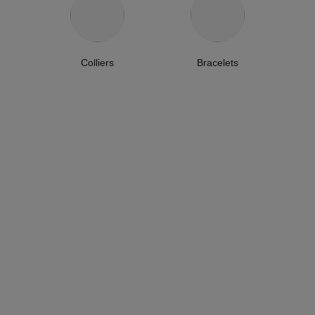
Colliers
Bracelets
collier extrait de camélia
bracelet extrait de camélia
Or rose 18 carats, diamant
Or rose 18 carats, diamant