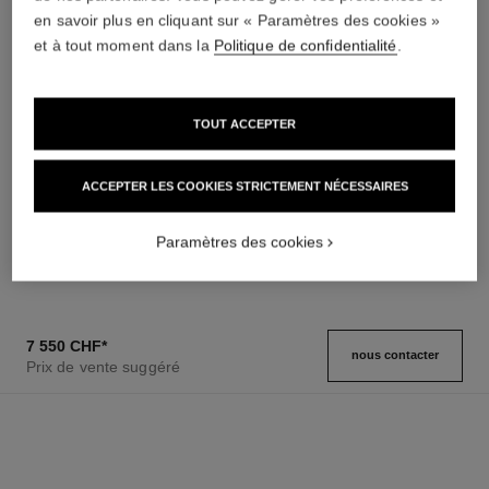
Conseils d'entretien
Mode d'emploi
en savoir plus en cliquant sur « Paramètres des cookies »
et à tout moment dans la
Politique de confidentialité
.
TOUT ACCEPTER
montre boy·friend
montre boy·friend
ACCEPTER LES COOKIES STRICTEMENT NÉCESSAIRES
Moyen modèle, acier, bracelet
Petit modèle, acier, bracelet en
en veau motif matelassé et
veau motif matelassé et second
Réf. H6954
second bracelet inclus
Réf. H6401
bracelet inclus
Paramètres des cookies
4 500 chf
*
4 250 chf
*
Voir les détails
Voir les détails
7 550 CHF
*
nous contacter
Prix de vente suggéré