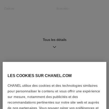
Cadran
Bracelet
Cadran opalin guilloché
Bracelet en veau noir motif
matelassé avec système
interchangeable et boucle
ardillon en acier, second
bracelet inclus
Tous les détails
Mouvement
Fonctions
Mouvement quartz de haute
Heures, Minutes
précision
DÉCOUVREZ AUSSI
LES COOKIES SUR CHANEL.COM
Étanchéité
CHANEL utilise des cookies et des technologies similaires
30 m
pour personnaliser le contenu et vous offrir une expérience
sur mesure, notamment des publicités et des
recommandations pertinentes sur notre site web et auprès
de nos partenaires. Vous pouvez gérer vos préférences et