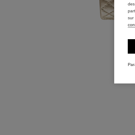
des
par
sur
conf
Par