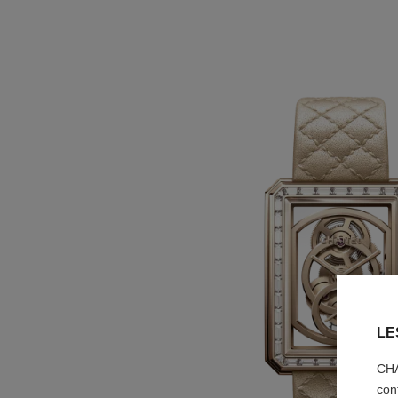
LE
CHA
con