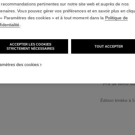
SQUELE
 recommandations pertinentes sur notre site web et auprès de nos
tenaires. Vous pouvez gérer vos préférences et en savoir plus en cliq
 « Paramètres des cookies » et à tout moment dans la
Politique de
Grand modèle, OR
mordoré motif ma
identialité
.
En savoir plus
Réf. H6949
ACCEPTER LES COOKIES
TOUT ACCEPTER
STRICTEMENT NÉCESSAIRES
112 900 CHF
*
amètres des cookies
↩
* Prix de vente s
Édition limitée à 