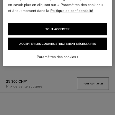
en savoir plus en cliquant sur « Paramètres des cookies »
et à tout moment dans la
Politique de confidentialité
.
Conseils d'entretien
Mode d'emploi
TOUT ACCEPTER
montre boy·friend
montre boy·friend
ACCEPTER LES COOKIES STRICTEMENT NÉCESSAIRES
Moyen modèle, OR BEIGE,
Moyen modèle, acier et
bracelet en veau motif
diamants, bracelet en veau
Réf. H6588
matelassé et second bracelet
Réf. H6402
motif matelassé et second
Paramètres des cookies
14 500 chf
*
9 600 chf
*
inclus
bracelet inclus
Voir les détails
Voir les détails
25 300 CHF
*
nous contacter
Prix de vente suggéré