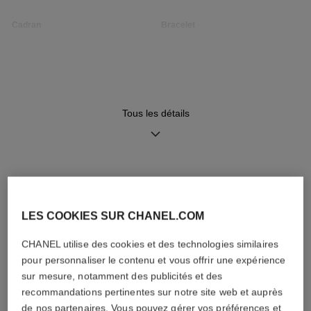
Cadran
Bracelet
Cadran opalin guilloché,
Bracelet en veau noir motif
compteur date
matelassé avec système
interchangeable et boucle
ardillon en OR BEIGE 18
carats sertie de 48 diamants
taille brillant (~0,28 carat),
Tous les détails
second bracelet inclus
Mouvement
Fonctions
DÉCOUVREZ AUSSI
Mouvement quartz de haute
Heures, Minutes
précision
Date
LES COOKIES SUR CHANEL.COM
CHANEL utilise des cookies et des technologies similaires
Étanchéité
pour personnaliser le contenu et vous offrir une expérience
30 m
sur mesure, notamment des publicités et des
recommandations pertinentes sur notre site web et auprès
de nos partenaires. Vous pouvez gérer vos préférences et