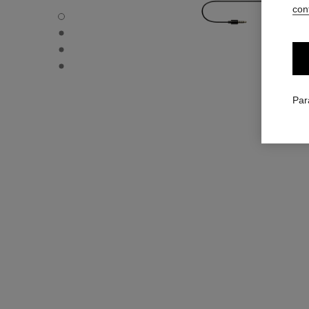
conf
Montre Première Sound - Vue par défaut - voir la version t
Montre Première Sound - Vue de profil - voir la version tai
Montre Première Sound - Vue portée
Montre Première Sound - Vue portée 2 - voir la version tai
Par