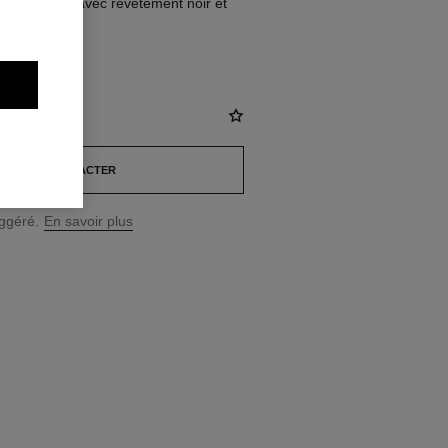
urs en acier avec revêtement noir et
NOUS CONTACTER
uggéré.
En savoir plus