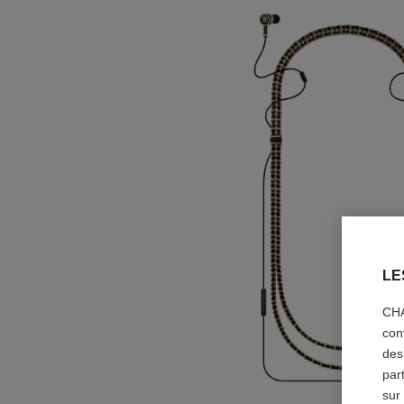
LE
CHA
con
des
par
sur