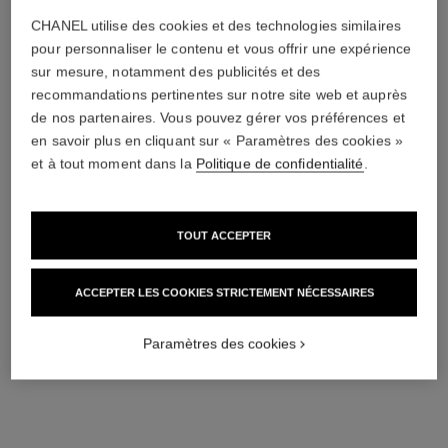
CHANEL utilise des cookies et des technologies similaires
pour personnaliser le contenu et vous offrir une expérience
sur mesure, notamment des publicités et des
montre première ruban
montre première coco game
recommandations pertinentes sur notre site web et auprès
Or jaune et titane, bracelet
Acier avec revêtement noir et
de nos partenaires. Vous pouvez gérer vos préférences et
en caoutchouc noir toucher
cuir de veau blanc, cadran
Réf. H6125
velours, cadran laqué noir
Réf. H11151
laqué noir
5 000 chf
*
6 850 chf
*
en savoir plus en cliquant sur « Paramètres des cookies »
et à tout moment dans la
Politique de confidentialité
.
Voir les détails
Voir les détails
TOUT ACCEPTER
ACCEPTER LES COOKIES STRICTEMENT NÉCESSAIRES
Paramètres des cookies
montre j12 lunette de diamants
montre j12 calibre 12.2, 33 mm