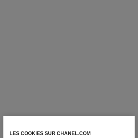
montre j12, 28 mm
montre j12 calibre 12.2, 33 mm
Céramique haute résistance
Céramique haute résistance
noire, acier et diamants
blanche, acier et diamants
Réf. H10135
Réf. H9741
6 000 chf
*
8 500 chf
*
Voir les détails
Voir les détails
nouveauté
LES COOKIES SUR CHANEL.COM