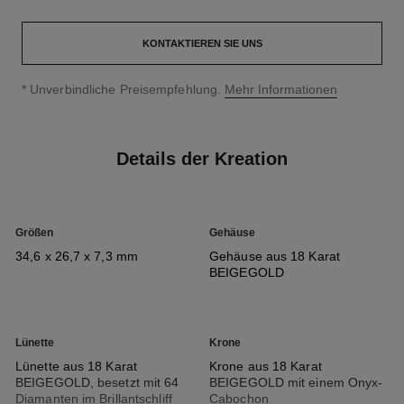
KONTAKTIEREN SIE UNS
↩
* Unverbindliche Preisempfehlung.
Mehr Informationen
Details der Kreation
Größen
Gehäuse
34,6 x 26,7 x 7,3 mm
Gehäuse aus 18 Karat
BEIGEGOLD
Lünette
Krone
Lünette aus 18 Karat
Krone aus 18 Karat
BEIGEGOLD, besetzt mit 64
BEIGEGOLD mit einem Onyx-
Diamanten im Brillantschliff
Cabochon