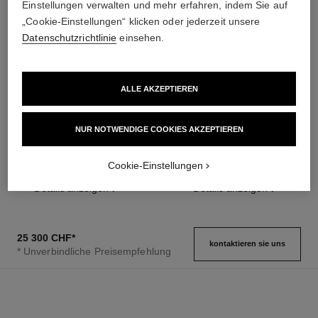
Einstellungen verwalten und mehr erfahren, indem Sie auf
30 m
„Cookie-Einstellungen“ klicken oder jederzeit unsere
Datenschutzrichtlinie
einsehen.
Pflegehinweise
Bedienungsanleitungen
ALLE AKZEPTIEREN
boy·friend uhr
boy·friend uhr
NUR NOTWENDIGE COOKIES AKZEPTIEREN
Mittelgroßes Modell,
Mittelgroßes Modell, Edelstahl
BEIGEGOLD,
und Diamanten,
Cookie-Einstellungen
Ref. H6588
Kalbslederarmband mit
Ref. H6402
Kalbslederarmband mit
14 500 chf
*
9 600 chf
*
Steppmuster. Inklusive zweites
Steppmuster. Inklusive zweites
Details anzeigen
Details anzeigen
Armband.
Armband.
25 300 CHF
*
kontaktieren sie uns
* Unverbindliche Preisempfehlung