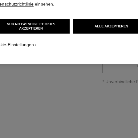
enschutzrichtlinie
einsehen.
Ref. H6402
eigen
9 600 CHF
*
NUR NOTWENDIGE COOKIES
ALLE AKZEPTIEREN
AKZEPTIEREN
variante
(2)
kie-Einstellungen
↩
* Unverbindliche 