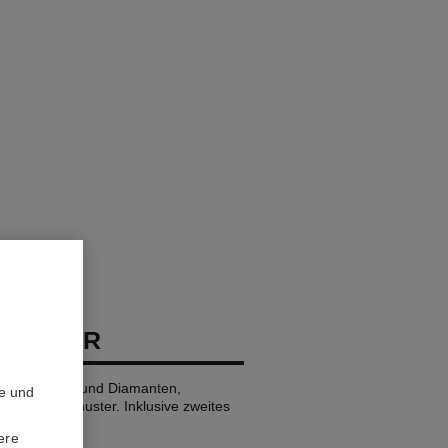
END UHR
ll, Edelstahl und Diamanten,
te und
 mit Steppmuster. Inklusive zweites
ere