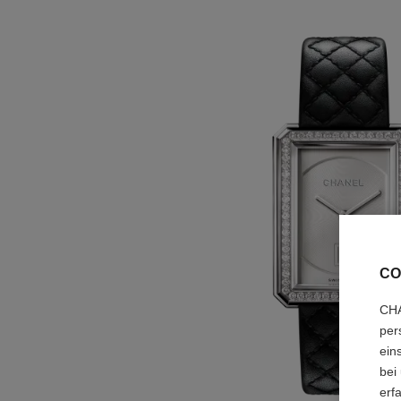
CO
CHA
per
ein
bei
erf