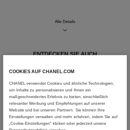
Armband
Uhrwerk
Armreif und Schließe aus 18
Hochpräzisions-Quarzuhrwerk
Karat Gelbgold, besetzt mit 65
Diamanten im Brillantschliff
Alle Details
(~0,65ct)
Funktionen
Wasserdichtigkeit
ENTDECKEN SIE AUCH
Stunden, Minuten
30 m
COOKIES AUF CHANEL.COM
CHANEL verwendet Cookies und ähnliche Technologien,
Pflegehinweise
Bedienungsanleitungen
um Inhalte zu personalisieren und Ihnen ein
maßgeschneidertes Erlebnis zu bieten, einschließlich
relevanter Werbung und Empfehlungen auf unserer
Website und bei unseren Partnern. Sie können Ihre
Einstellungen verwalten und mehr erfahren, indem Sie auf
„Cookie-Einstellungen“ klicken oder jederzeit unsere
Datenschutzrichtlinie
einsehen.