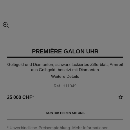
vergrößerter teil des bildes
PREMIÈRE GALON UHR
Gelbgold und Diamanten, schwarz lackiertes Zifferblatt, Armreif
aus Gelbgold, besetzt mit Diamanten
Weitere Details
Ref. H11049
25 000 CHF
*
KONTAKTIEREN SIE UNS
↩
* Unverbindliche Preisempfehlung.
Mehr Informationen