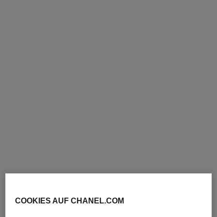
eternal n°5 kreolen
extrait de n°5 armband
Mittelgroßes Modell, 18 Karat
18 Karat BEIGEGOLD,
BEIGEGOLD, Diamanten
Diamanten
Ref. J13862
Ref. J12428
13 150 chf
*
3 350 chf
*
Details anzeigen
Details anzeigen
COOKIES AUF CHANEL.COM