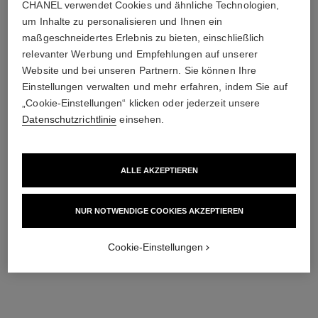
CHANEL verwendet Cookies und ähnliche Technologien,
eternal n°5 diamantlinie collier
eternal n°5 diamantlinie
um Inhalte zu personalisieren und Ihnen ein
armband
18 Karat Weißgold,
maßgeschneidertes Erlebnis zu bieten, einschließlich
Diamanten
18 Karat Weißgold,
relevanter Werbung und Empfehlungen auf unserer
Ref. J13649
Diamanten
41 500 chf
*
Website und bei unseren Partnern. Sie können Ihre
Ref. J13665
26 150 chf
*
Einstellungen verwalten und mehr erfahren, indem Sie auf
Details anzeigen
Details anzeigen
„Cookie-Einstellungen“ klicken oder jederzeit unsere
Datenschutzrichtlinie
einsehen.
ALLE AKZEPTIEREN
NUR NOTWENDIGE COOKIES AKZEPTIEREN
Cookie-Einstellungen
eternal n°5 collier
eternal n°5 ring
18 Karat BEIGEGOLD,
18 Karat BEIGEGOLD,