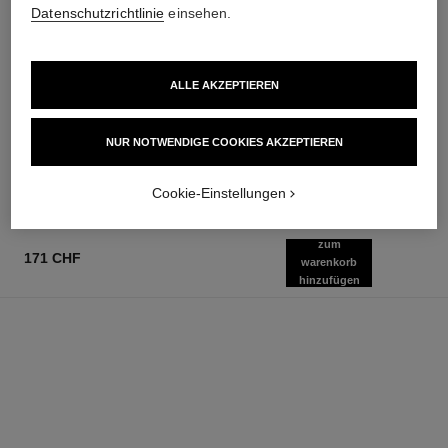
Datenschutzrichtlinie
einsehen.
ALLE AKZEPTIEREN
chance eau fraîche
hydra beauty crème
Eau de Parfum Zerstäuber
Hydratation Schutz Leuchtkraft
Ref. 136150
Ref. 143030
ab
98 chf
NUR NOTWENDIGE COOKIES AKZEPTIEREN
Zum Warenkorb hinzufügen
105 chf
Zum Warenkorb hinzufügen
Cookie-Einstellungen
zum
171 CHF
warenkorb
hinzufügen