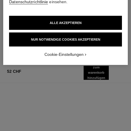
Datenschutzrichtlinie
einsehen.
allure homme sport eau extrême
allure homme sport
ALLE AKZEPTIEREN
Eau de Parfum Zerstäuber
Cologne Zerstäuber
Ref. 123560
Ref. 123320
ab
ab
NUR NOTWENDIGE COOKIES AKZEPTIEREN
121 chf
103 chf
Zum Warenkorb hinzufügen
Zum Warenkorb hinzufügen
Cookie-Einstellungen
zum
52 CHF
warenkorb
hinzufügen