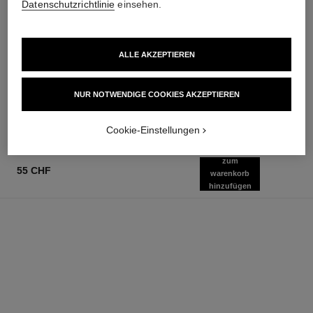
Datenschutzrichtlinie
einsehen.
allure homme
allure homme
ALLE AKZEPTIEREN
Aftershave-lotion
Eau de Toilette Zerstäuber
Ref. 121270
Ref. 121460
ab
91 chf
NUR NOTWENDIGE COOKIES AKZEPTIEREN
Zum Warenkorb hinzufügen
103 chf
Zum Warenkorb hinzufügen
Cookie-Einstellungen
zum
55 CHF
warenkorb
hinzufügen