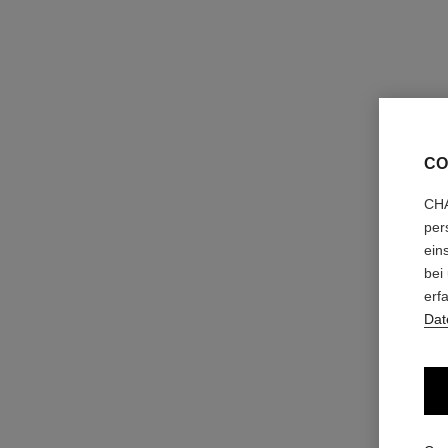
CO
CHA
coco
per
Feuchtigkeitsspendende Körperemulsion
ein
Ref. 113850
80 chf
bei
erf
Zum Warenkorb hinzufügen
Dat