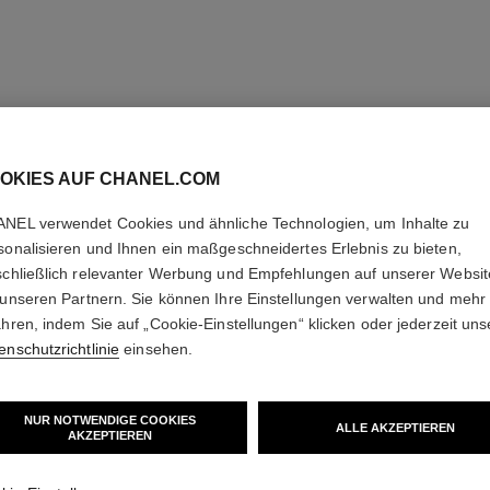
OKIES AUF CHANEL.COM
NEL verwendet Cookies und ähnliche Technologien, um Inhalte zu
coco noir
sonalisieren und Ihnen ein maßgeschneidertes Erlebnis zu bieten,
Hydratisierende Körperemulsion
schließlich relevanter Werbung und Empfehlungen auf unserer Websi
Ref. 113740
Ref. 11373
80 chf
 unseren Partnern. Sie können Ihre Einstellungen verwalten und mehr
ahren, indem Sie auf „Cookie-Einstellungen“ klicken oder jederzeit uns
Zum Warenkorb hinzufügen
enschutzrichtlinie
einsehen.
NUR NOTWENDIGE COOKIES
ALLE AKZEPTIEREN
AKZEPTIEREN