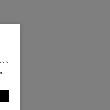
coco noir
Körpercreme
te und
0
120 chf
ere
Zum Warenkorb hinzufügen