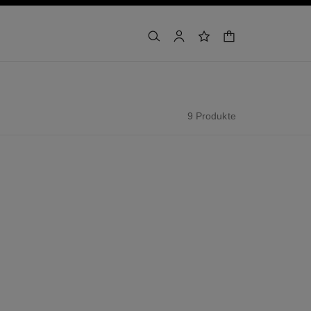
warenkorb
suchen
konto
wunschliste
9 Produkte