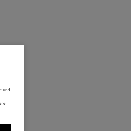
te und
ere
fluide enlumineur