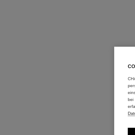
Zum Warenkorb hinzufügen
CO
CHA
per
ein
bei
erf
Dat
les beiges fluid-highlighter