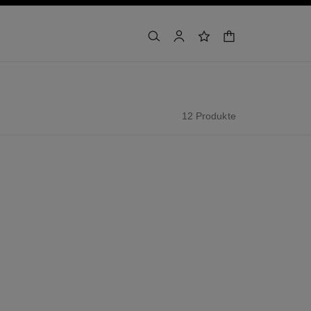
warenkorb
suchen
konto
wunschliste
12 Produkte