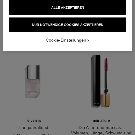
ALLE AKZEPTIEREN
DIE PERFEKTE KOMBINATION
NUR NOTWENDIGE COOKIES AKZEPTIEREN
Cookie-Einstellungen
le vernis
noir allure
Langanhaltend
Die All-in-one-mascara:
Ref. 179401
Volumen, Länge, Schwung und