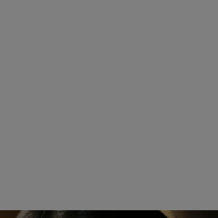
STYLO SOURCILS HAUTE PRÉCISION
ULTRAFEINER DEFINIERENDER AUGENBRAUENSTIFT
Ref. 191160
160 - ÉBÈNE
53 CHF
ZUM WARENKORB HINZUFÜGEN