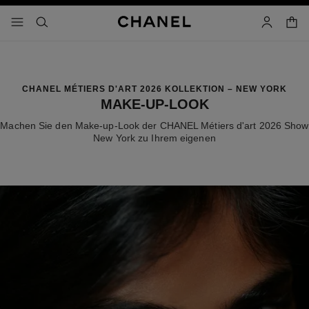
chkontrast aktiviert
waren
menü - hauptnavigation
- hauptnavigation
suchen
konto
CHANEL MÉTIERS D'ART 2026 KOLLEKTION – NEW YORK
MAKE-UP-LOOK
Machen Sie den Make-up-Look der CHANEL Métiers d'art 2026 Show
New York zu Ihrem eigenen