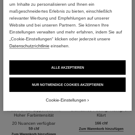
DIE PERFEKTE KOMBINATION
um Inhalte zu personalisieren und Ihnen ein
maßgeschneidertes Erlebnis zu bieten, einschließlich
relevanter Werbung und Empfehlungen auf unserer
Website und bei unseren Partnern. Sie können Ihre
Einstellungen verwalten und mehr erfahren, indem Sie auf
„Cookie-Einstellungen“ klicken oder jederzeit unsere
Datenschutzrichtlinie
einsehen.
ALLE AKZEPTIEREN
NUR NOTWENDIGE COOKIES AKZEPTIEREN
Cookie-Einstellungen
rouge allure velvet
sublimage les grains de vanille
Mattierender Lippenstift mit
Ultimatives Peeling: Reinigt und
Hoher Farbintensität
Klärt
Ref. 162560
Ref. 144350
20 Nuancen verfügbar
166 chf
59 chf
Zum Warenkorb hinzufügen
Zum Warenkorb hinzufügen