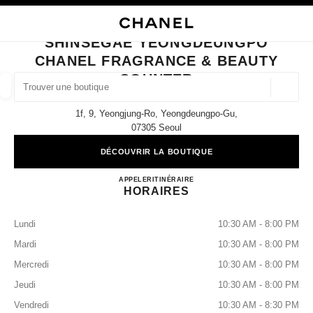
PALE
ACTIVER LE MODE CONTRASTE ÉLEVÉ
FERMER LA FICHE BOUTIQUE SHINSEGAE YEONGDEUNGPO CHANEL FR
SHINSEGAE YEONGDEUNGPO
es
CHANEL FRAGRANCE & BEAUTY
DE
HAUTE JOAILLERIE
JOAILLERIE
TROUVER UNE BOUTIQUE
HORLOGERIE
LUNETTES
PARFUMS
M
COUNTER
Géoloca
Les suggestions sont affichées sous cette barre de recherche
0 Suggestions disponibles
1f, 9, Yeongjung-Ro, Yeongdeungpo-Gu,
07305 Seoul
MODE
LUNETTES
HORLOGERIE ET JOAILLERIE
filtrer les résultats par :
filtres
DÉCOUVRIR LA BOUTIQUE
Shinsegae Yeongdeungpo CHA
APPELER
+82 2 2639 4155
ITINÉRAIRE
HORAIRES
Lundi
10:30 AM - 8:00 PM
Mardi
10:30 AM - 8:00 PM
Mercredi
10:30 AM - 8:00 PM
Jeudi
10:30 AM - 8:00 PM
Vendredi
10:30 AM - 8:30 PM