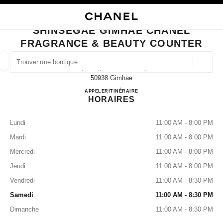
VER LE MODE CONTRASTE ÉLEVÉ
FERMER LA FICHE BOUTIQUE SHINSEGAE GIMHAE CHANEL FRAGRANCE
navigation principale
Rechercher
Mo
Pan
navigation principale
SHINSEGAE GIMHAE CHANEL
FRAGRANCE & BEAUTY COUNTER
TROUVER UNE BOUTIQUE
Géoloca
1f, 2232, Gimhae-Daero,
Les suggestions sont affichées sous cette barre de recherche
0 Suggestions disponibles
50938 Gimhae
Shinsegae Gimhae CHANEL Fr
APPELER
+82 55 272 1107
ITINÉRAIRE
HORAIRES
MODE
LUNETTES
HORLOGERIE ET JOAILLERIE
filtrer les résultats par :
filtres
Lundi
11:00 AM - 8:00 PM
Mardi
11:00 AM - 8:00 PM
Mercredi
11:00 AM - 8:00 PM
Jeudi
11:00 AM - 8:00 PM
Vendredi
11:00 AM - 8:30 PM
Samedi
11:00 AM - 8:30 PM
Dimanche
11:00 AM - 8:30 PM