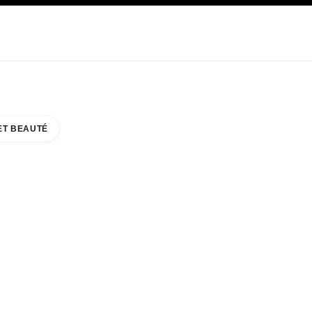
E
SOIN
ABOUT CHANEL
ET BEAUTÉ