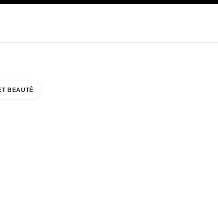
E
SOIN
ABOUT CHANEL
ET BEAUTÉ