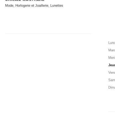
Mode, Horlogerie et Joaillerie, Lunettes
Lund
Mard
Merc
Jeu
Vend
Sam
Dim