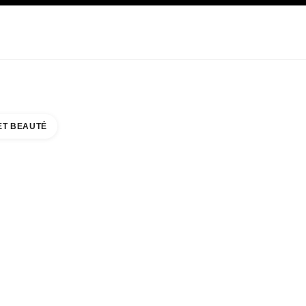
E
SOIN
ABOUT CHANEL
ET BEAUTÉ