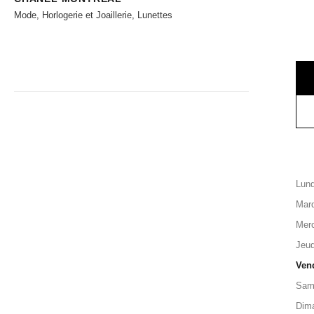
Mode, Horlogerie et Joaillerie, Lunettes
Lund
Mard
Merc
Jeud
Ven
Sam
Dim