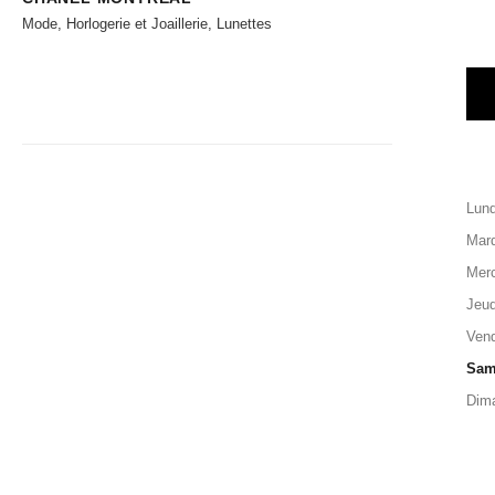
Mode, Horlogerie et Joaillerie, Lunettes
Lund
Mard
Merc
Jeud
Vend
Sam
Dim