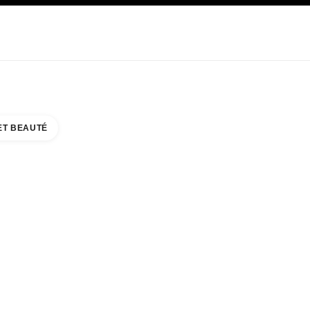
E
SOIN
ABOUT CHANEL
ET BEAUTÉ